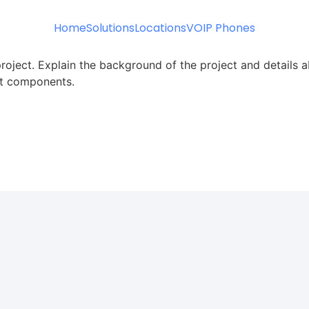
Home
Solutions
Locations
VOIP Phones
roject. Explain the background of the project and details a
ect components.